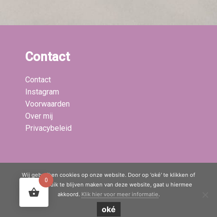
Contact
Contact
Instagram
Voorwaarden
Over mij
Privacybeleid
Laatste blogs:
Wij gebruiken cookies op onze website. Door op 'oké' te klikken of
0
door gebruik te blijven maken van deze website, gaat u hiermee
akkoord.
Klik hier voor meer informatie
.
© Copyright 2020 - 2026
Mama Boetiek / Yogaboetiek
· All rights
oké
reserved