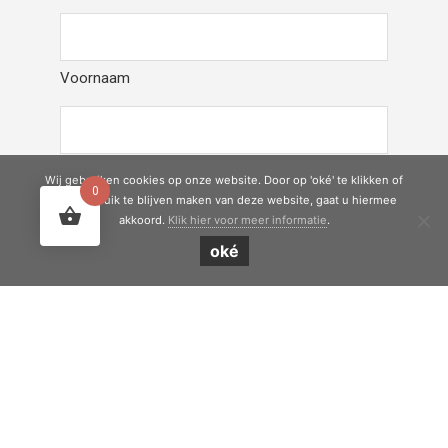
Voornaam
Achternaam
Wij gebruiken cookies op onze website. Door op 'oké' te klikken of
0
door gebruik te blijven maken van deze website, gaat u hiermee
akkoord.
Klik hier voor meer informatie
.
Telefoon
*
oké
E-mailadres
*
Interesse in: