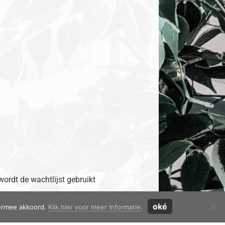
 wordt de wachtlijst gebruikt
oké
iermee akkoord.
Klik hier voor meer informatie
.