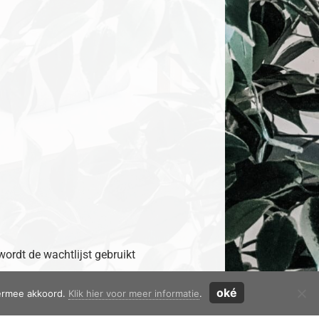
 wordt de wachtlijst gebruikt
oké
iermee akkoord.
Klik hier voor meer informatie
.