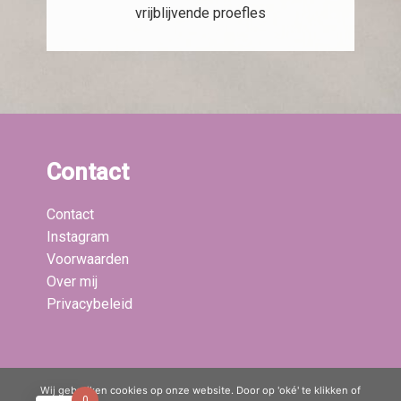
vrijblijvende proefles
Contact
Contact
Instagram
Voorwaarden
Over mij
Privacybeleid
Laatste blogs:
Wij gebruiken cookies op onze website. Door op 'oké' te klikken of
0