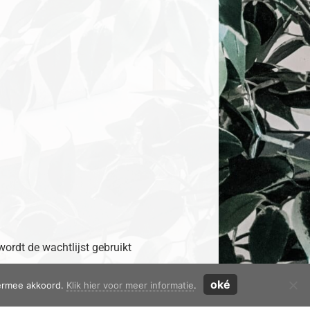
 wordt de wachtlijst gebruikt
oké
iermee akkoord.
Klik hier voor meer informatie
.