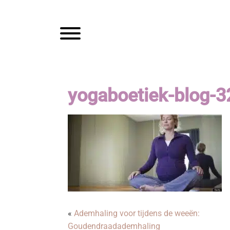
Spring
Door
Mam
naar
naar
de
de
Toggle navigation
hoofdnavigatie
hoofd
inhoud
yogaboetiek-blog-3
«
Ademhaling voor tijdens de weeën:
Goudendraadademhaling