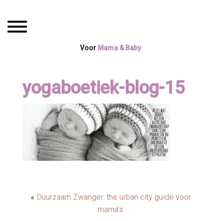
Spring
Door
Mama Boetiek /
naar
naar
Toggle navigation
de
de
Yogaboetiek
hoofdnavigatie
hoofd
Voor
Mama & Baby
inhoud
yogaboetiek-blog-15
«
Duurzaam Zwanger: the urban city guide voor
mama’s