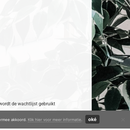
 wordt de wachtlijst gebruikt
oké
iermee akkoord.
Klik hier voor meer informatie
.