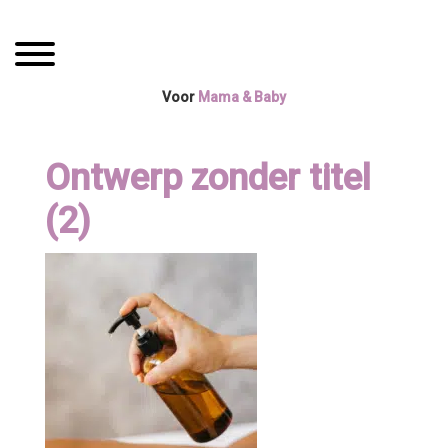
Spring
Door
Mama Boetiek /
naar
naar
Toggle navigation
de
de
Yogaboetiek
hoofdnavigatie
hoofd
Voor
Mama & Baby
inhoud
Ontwerp zonder titel
(2)