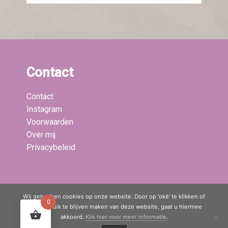
Contact
Contact
Instagram
Voorwaarden
Over mij
Privacybeleid
Laatste blogs:
Wij gebruiken cookies op onze website. Door op 'oké' te klikken of
0
door gebruik te blijven maken van deze website, gaat u hiermee
akkoord.
Klik hier voor meer informatie
.