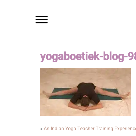
Spring
Door
Mam
naar
naar
de
de
Toggle navigation
hoofdnavigatie
hoofd
inhoud
yogaboetiek-blog-9
«
An Indian Yoga Teacher Training Experienc