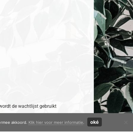
 wordt de wachtlijst gebruikt
oké
iermee akkoord.
Klik hier voor meer informatie
.