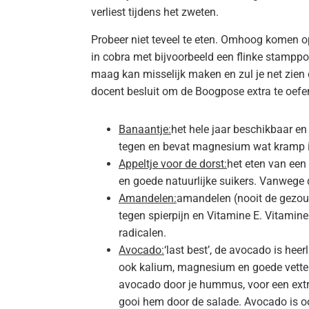
verliest tijdens het zweten.
Probeer niet teveel te eten. Omhoog komen o
in cobra met bijvoorbeeld een flinke stamppot
maag kan misselijk maken en zul je net zien 
docent besluit om de Boogpose extra te oefe
Banaantje:
het hele jaar beschikbaar en
tegen en bevat magnesium wat kramp in
Appeltje voor de dorst:
het eten van een
en goede natuurlijke suikers. Vanwege 
Amandelen:
amandelen (nooit de gezout
tegen spierpijn en Vitamine E. Vitamine
radicalen.
Avocado:
‘last best’, de avocado is heer
ook kalium, magnesium en goede vetten
avocado door je hummus, voor een extra
gooi hem door de salade. Avocado is oo