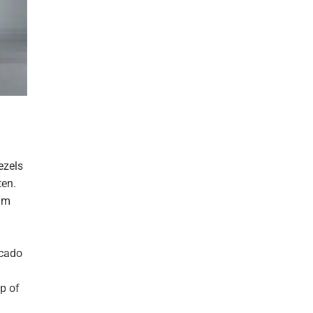
ezels
ten.
ium
ocado
p of
.