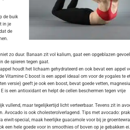
p de buik
 in je
dat de
nen.
 niet zo duur. Banaan zit vol kalium, gaat een opgeblazen gevoel
 de spieren tegen gaat.
 appel houdt het lichaam gehydrateerd en ook bevat een appel v
de Vitamine C boost is een appel ideaal om voor de yogales te e
en versie) geeft je ook een boost, bevat goede vetten, magnes
 E is een antioxidant en helpt de cellen beschermen tegen vrije
lijk vullend, maar tegelijkertijd licht verteerbaar. Tevens zit in av
. Avocado is ook cholesterolverlagend. Tips met avocado: prak
 eiwit-special, maak heerlijke guacamole voor bij je groentewra
k een hele goede voor in smoothies of boven op je gebakken ei