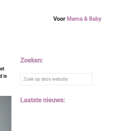
Voor
Mama & Baby
Zoeken:
et
d is
Zoek
op
deze
website
Laatste nieuws: