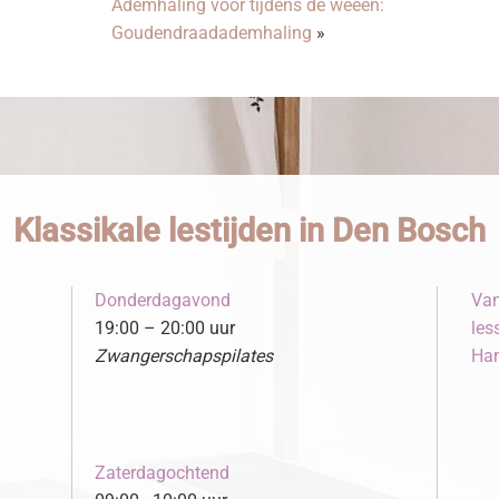
Ademhaling voor tijdens de weeën:
Goudendraadademhaling
»
Klassikale lestijden in Den Bosch
Donderdagavond
Van
19:00 – 20:00 uur
les
Zwangerschapspilates
Ham
Zaterdagochtend