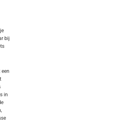
je
r bij
ts
t een
t
s
s in
de
,
sse