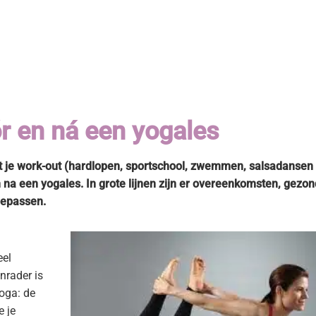
a Boetiek / Yogaboetiek
r en ná een yogales
et je work-out (hardlopen, sportschool, zwemmen, salsadansen 
en na een yogales. In grote lijnen zijn er overeenkomsten, gezon
toepassen.
eel
nrader is
oga: de
e je