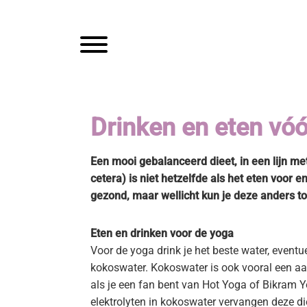
Spring
Door
Mam
naar
naar
de
de
Toggle navigation
hoofdnavigatie
hoofd
inhoud
Drinken en eten vóó
Een mooi gebalanceerd dieet, in een lijn m
cetera) is niet hetzelfde als het eten voor 
gezond, maar wellicht kun je deze anders 
Eten en drinken voor de yoga
Voor de yoga drink je het beste water, eventu
kokoswater. Kokoswater is ook vooral een aa
als je een fan bent van Hot Yoga of Bikram Y
elektrolyten in kokoswater vervangen deze di