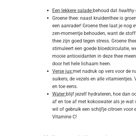
Een lekkere salade:
behoud dat
healthy
Groene thee: naast kruidenthee is groe
een aanrader! Groene thee laat je nog 
zen-momentje behouden, want de stoff
thee zijn goed tegen stress. Groene the
stimuleert een goede bloedcirculatie, we
mooie antioxidanten in deze thee mee
door het hele lichaam heen.
Verse jus:
met nadruk op vers voor de na
suikers, de vezels en alle vitamientjes. 
en toe eens.
Water:
blijf jezelf hydrateren, hoe dan o
af en toe af met kokoswater als je wat v
wil of gebruik een schijfje citroen voor
Vitamine C!