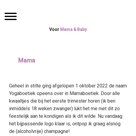
Spring
Door
Mama Boetiek /
naar
naar
Toggle navigation
de
de
Yogaboetiek
hoofdnavigatie
hoofd
Voor
Mama & Baby
inhoud
Mama
Geheel in stilte ging afgelopen 1 oktober 2022 de naam
Yogaboetiek opeens over in Mamaboetiek. Door alle
kwaaltjes die bij het eerste trimester horen (ik ben
inmiddels 18 weken zwanger) lukt het me niet dit zo
feestelijk aan te kondigen als ik dit wilde. Nu vandaag
het bijpassende logo klaar is, ontpop ik graag alsnog
de (alcoholvrije) champagne!