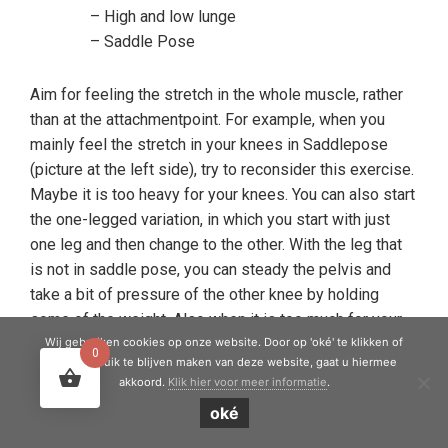
– High and low lunge
– Saddle Pose
Aim for feeling the stretch in the whole muscle, rather
than at the attachmentpoint. For example, when you
mainly feel the stretch in your knees in Saddlepose
(picture at the left side), try to reconsider this exercise.
Maybe it is too heavy for your knees. You can also start
the one-legged variation, in which you start with just
one leg and then change to the other. With the leg that
is not in saddle pose, you can steady the pelvis and
take a bit of pressure of the other knee by holding
some of the weight. Also when it is too much for your
back, lie on one or two bolsters. If you can easily lie
Wij gebruiken cookies op onze website. Door op 'oké' te klikken of
0
door gebruik te blijven maken van deze website, gaat u hiermee
back on your mat, without much stretch in the upper
akkoord.
Klik hier voor meer informatie
.
legs at all, you can also place the bolster on top of
oké
them. Only consider letting your teacher step on your
legs if he or she is qualified and you feel comfortable.