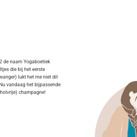
a Boetiek / Yogaboetiek
022 de naam Yogaboetiek
es die bij het eerste
anger) lukt het me niet dit
e. Nu vandaag het bijpassende
coholvrije) champagne!