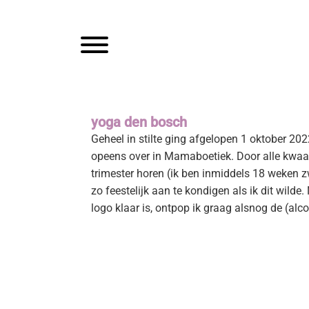
Spring
Door
Mam
naar
naar
de
de
Toggle navigation
hoofdnavigatie
hoofd
inhoud
yoga den bosch
Geheel in stilte ging afgelopen 1 oktober 2
opeens over in Mamaboetiek. Door alle kwaaltj
trimester horen (ik ben inmiddels 18 weken zw
zo feestelijk aan te kondigen als ik dit wild
logo klaar is, ontpop ik graag alsnog de (al