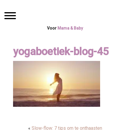
Spring
Door
Mama Boetiek /
naar
naar
Toggle navigation
de
de
Yogaboetiek
hoofdnavigatie
hoofd
Voor
Mama & Baby
inhoud
yogaboetiek-blog-45
«
Slow-flow: 7 tips om te onthaasten