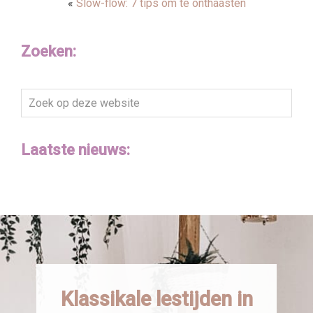
«
Slow-flow: 7 tips om te onthaasten
Zoeken:
Zoek
op
deze
Laatste nieuws:
website
Klassikale lestijden in