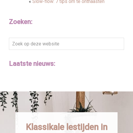
«
Slow-flow: 7 tips om te onthaasten
Zoeken:
Zoek
op
deze
Laatste nieuws:
website
Klassikale lestijden in