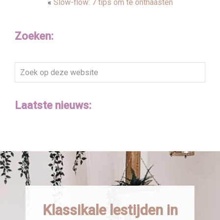
«
Slow-flow: 7 tips om te onthaasten
Zoeken:
Zoek
op
deze
Laatste nieuws:
website
Klassikale lestijden in