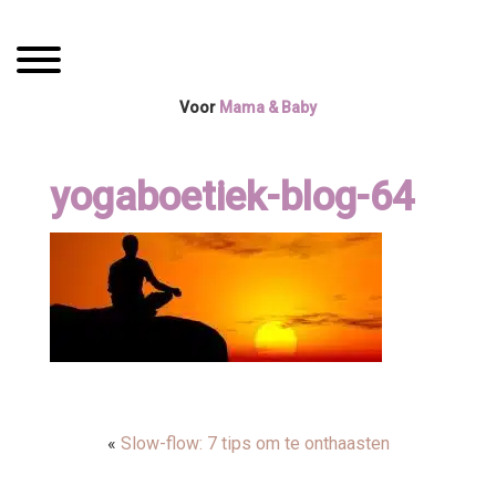
Spring
Door
Mama Boetiek /
naar
naar
Toggle navigation
de
de
Yogaboetiek
hoofdnavigatie
hoofd
Voor
Mama & Baby
inhoud
yogaboetiek-blog-64
«
Slow-flow: 7 tips om te onthaasten