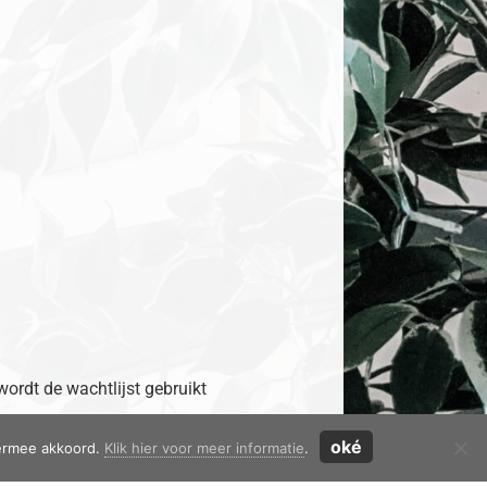
 wordt de wachtlijst gebruikt
oké
iermee akkoord.
Klik hier voor meer informatie
.