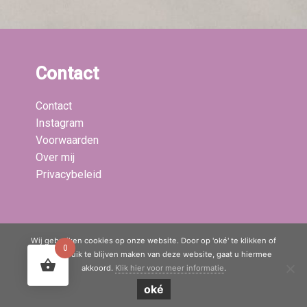
Contact
Contact
Instagram
Voorwaarden
Over mij
Privacybeleid
Laatste blogs:
Wij gebruiken cookies op onze website. Door op 'oké' te klikken of
0
door gebruik te blijven maken van deze website, gaat u hiermee
akkoord.
Klik hier voor meer informatie
.
© Copyright 2020 - 2026
Mama Boetiek / Yogaboetiek
· All rights
oké
reserved