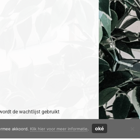
 wordt de wachtlijst gebruikt
oké
iermee akkoord.
Klik hier voor meer informatie
.