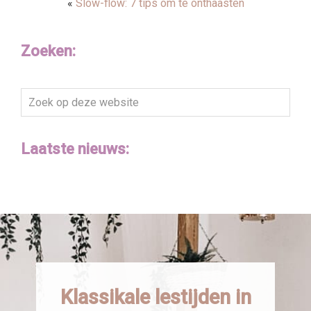
«
Slow-flow: 7 tips om te onthaasten
Zoeken:
Zoek
op
deze
Laatste nieuws:
website
Klassikale lestijden in