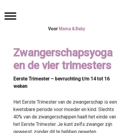
Spring
Door
Mama Boetiek /
naar
naar
Toggle navigation
de
de
Yogaboetiek
hoofdnavigatie
hoofd
Voor
Mama & Baby
inhoud
Zwangerschapsyoga
en de vier trimesters
Eerste Trimester – bevruchting t/m 14 tot 16
weken
Het Eerste Trimester van de zwangerschap is een
kwetsbare periode voor moeder en kind. Slechts
40% van de zwangerschappen haalt het einde van
het Eerste Trimester. Je kunt zelfs zwanger zijn
geweest, zonder dit te hebben geweten.