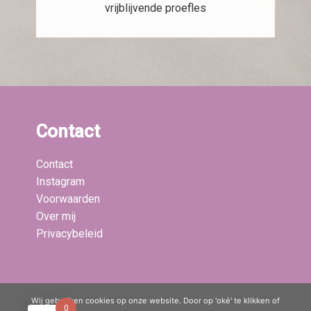
vrijblijvende proefles
Contact
Contact
Instagram
Voorwaarden
Over mij
Privacybeleid
Laatste blogs:
Wij gebruiken cookies op onze website. Door op 'oké' te klikken of
0