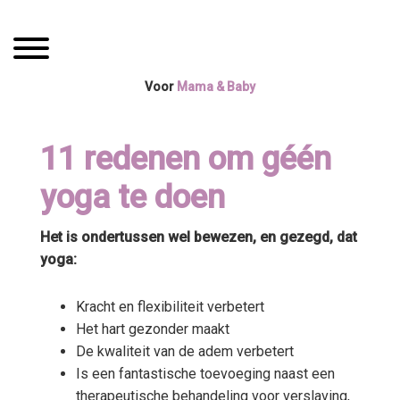
Spring
Door
Mama Boetiek /
naar
naar
Toggle navigation
de
de
Yogaboetiek
hoofdnavigatie
hoofd
Voor
Mama & Baby
inhoud
11 redenen om géén
yoga te doen
Het is ondertussen wel bewezen, en gezegd, dat
yoga:
Kracht en flexibiliteit verbetert
Het hart gezonder maakt
De kwaliteit van de adem verbetert
Is een fantastische toevoeging naast een
therapeutische behandeling voor verslaving,