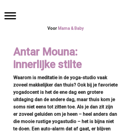
Spring
Door
Mama Boetiek /
naar
naar
Toggle navigation
de
de
Yogaboetiek
hoofdnavigatie
hoofd
Voor
Mama & Baby
inhoud
Antar Mouna:
innerlijke stilte
Waarom is meditatie in de yoga-studio vaak
zoveel makkelijker dan thuis? Ook bij je favoriete
yogadocent is het de ene dag een grotere
uitdaging dan de andere dag, maar thuis kom je
soms niet eens tot zitten toe. Als je dan zit zijn
er zoveel geluiden om je heen – heel anders dan
die mooie rustige yogastudio – het is bijna niet
te doen. Een auto-alarm dat af gaat, er blijven