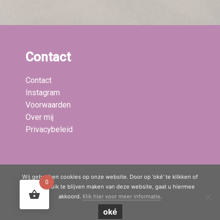
Contact
Contact
Instagram
Voorwaarden
Over mij
Privacybeleid
Laatste blogs:
Wij gebruiken cookies op onze website. Door op 'oké' te klikken of
0
door gebruik te blijven maken van deze website, gaat u hiermee
akkoord.
Klik hier voor meer informatie
.
© Copyright 2020 - 2026
Mama Boetiek / Yogaboetiek
· All rights
oké
reserved