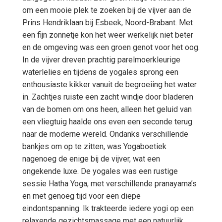
om een mooie plek te zoeken bij de vijver aan de
Prins Hendriklaan bij Esbeek, Noord-Brabant. Met
een fijn zonnetje kon het weer werkelijk niet beter
en de omgeving was een groen genot voor het oog.
In de vijver dreven prachtig parelmoerkleurige
waterlelies en tijdens de yogales sprong een
enthousiaste kikker vanuit de begroeiing het water
in. Zachtjes ruiste een zacht windje door bladeren
van de bomen om ons heen, alleen het geluid van
een vliegtuig haalde ons even een seconde terug
naar de moderne wereld. Ondanks verschillende
bankjes om op te zitten, was Yogaboetiek
nagenoeg de enige bij de vijver, wat een
ongekende luxe. De yogales was een rustige
sessie Hatha Yoga, met verschillende pranayama’s
en met genoeg tijd voor een diepe
eindontspanning. Ik trakteerde iedere yogi op een
relaxende gezichtsmassage met een natuurlijk