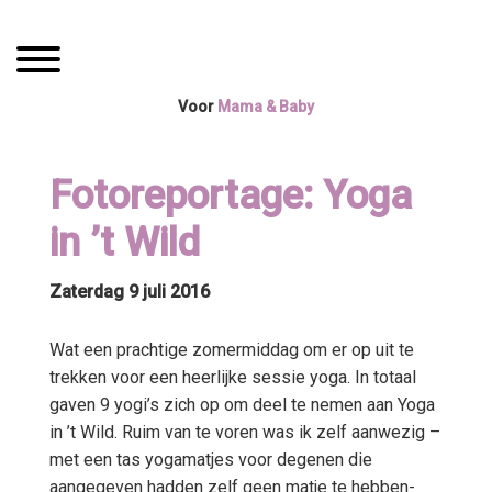
Spring
Door
Mama Boetiek /
naar
naar
Toggle navigation
de
de
Yogaboetiek
hoofdnavigatie
hoofd
Voor
Mama & Baby
inhoud
Fotoreportage: Yoga
in ’t Wild
Zaterdag 9 juli 2016
Wat een prachtige zomermiddag om er op uit te
trekken voor een heerlijke sessie yoga. In totaal
gaven 9 yogi’s zich op om deel te nemen aan Yoga
in ’t Wild. Ruim van te voren was ik zelf aanwezig –
met een tas yogamatjes voor degenen die
aangegeven hadden zelf geen matje te hebben-