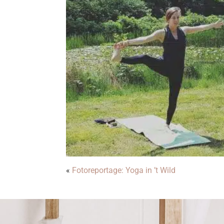
«
Fotoreportage: Yoga in ’t Wild