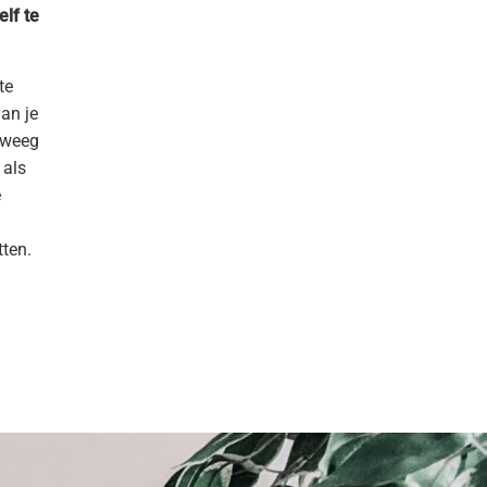
elf te
te
van je
beweeg
 als
e
ten.