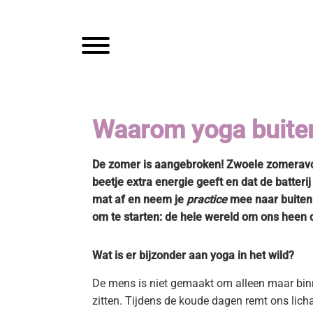
Spring
Door
Mam
naar
naar
de
de
Toggle navigation
hoofdnavigatie
hoofd
inhoud
Waarom yoga buiten 
De zomer is aangebroken! Zwoele zomeravond
beetje extra energie geeft en dat de batter
mat af en neem je
practice
mee naar buiten.
om te starten: de hele wereld om ons heen 
Wat is er bijzonder aan yoga in het wild?
De mens is niet gemaakt om alleen maar bin
zitten. Tijdens de koude dagen remt ons lic