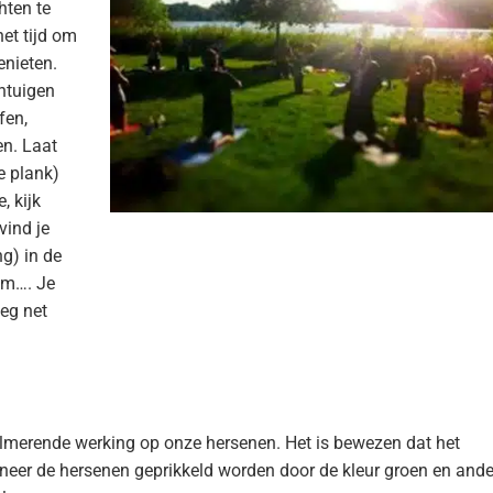
hten te
et tijd om
enieten.
intuigen
fen,
en. Laat
e plank)
, kijk
vind je
g) in de
om…. Je
eg net
almerende werking op onze hersenen. Het is bewezen dat het
neer de hersenen geprikkeld worden door de kleur groen en ande