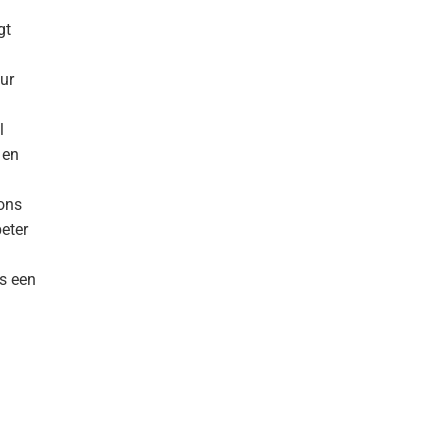
gt
uur
l
 en
 ons
beter
ns een