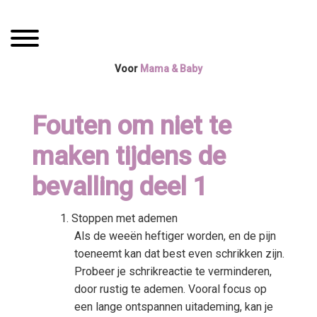
Spring
Door
Mama Boetiek /
naar
naar
Toggle navigation
de
de
Yogaboetiek
hoofdnavigatie
hoofd
Voor
Mama & Baby
inhoud
Fouten om niet te
maken tijdens de
bevalling deel 1
Stoppen met ademen
Als de weeën heftiger worden, en de pijn
toeneemt kan dat best even schrikken zijn.
Probeer je schrikreactie te verminderen,
door rustig te ademen. Vooral focus op
een lange ontspannen uitademing, kan je